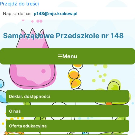
Przejdź do treści
×
Napisz do nas:
p148@mjo.krakow.pl
Samorządowe Przedszkole nr 148
Menu
Deklar. dostępności
O nas
Oferta edukacyjna