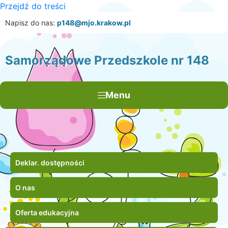
Przejdź do treści
×
Napisz do nas:
p148@mjo.krakow.pl
Samorządowe Przedszkole nr 148
Menu
Deklar. dostępności
O nas
Oferta edukacyjna