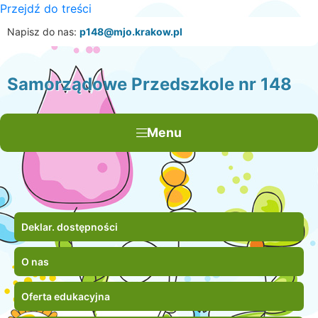
Przejdź do treści
×
Napisz do nas:
p148@mjo.krakow.pl
Samorządowe Przedszkole nr 148
Menu
Deklar. dostępności
O nas
Oferta edukacyjna