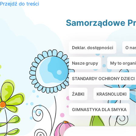
Przejdź do treści
Samorządowe Pr
Deklar. dostępności
O na
Nasze grupy
My to organ
STANDARDY OCHRONY DZIECI
ŻABKI
KRASNOLUDKI
GIMNASTYKA DLA SMYKA