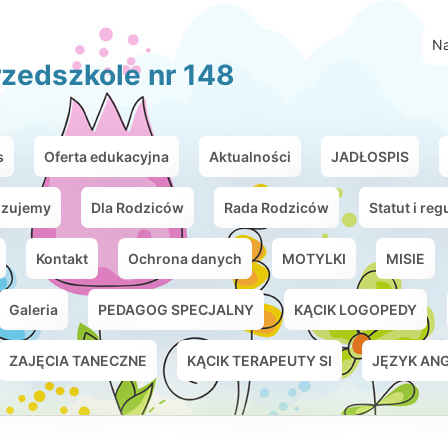
Na
zedszkole nr 148
s
Oferta edukacyjna
Aktualności
JADŁOSPIS
izujemy
Dla Rodziców
Rada Rodziców
Statut i re
Kontakt
Ochrona danych
MOTYLKI
MISIE
Galeria
PEDAGOG SPECJALNY
KĄCIK LOGOPEDY
ZAJĘCIA TANECZNE
KĄCIK TERAPEUTY SI
JĘZYK ANG