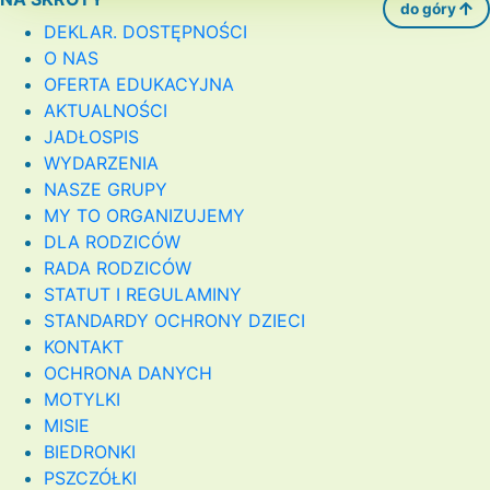
do góry
DEKLAR. DOSTĘPNOŚCI
O NAS
OFERTA EDUKACYJNA
AKTUALNOŚCI
JADŁOSPIS
WYDARZENIA
NASZE GRUPY
MY TO ORGANIZUJEMY
DLA RODZICÓW
RADA RODZICÓW
STATUT I REGULAMINY
STANDARDY OCHRONY DZIECI
KONTAKT
OCHRONA DANYCH
MOTYLKI
MISIE
BIEDRONKI
PSZCZÓŁKI