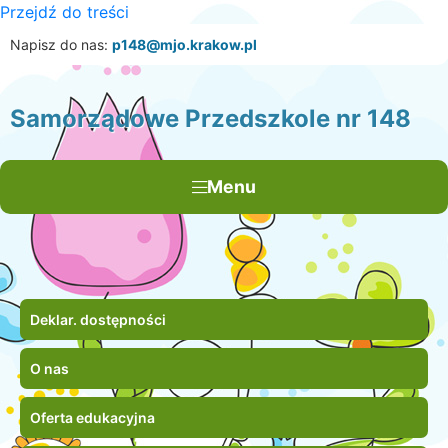
Przejdź do treści
×
Napisz do nas:
p148@mjo.krakow.pl
Samorządowe Przedszkole nr 148
Menu
Deklar. dostępności
O nas
Oferta edukacyjna